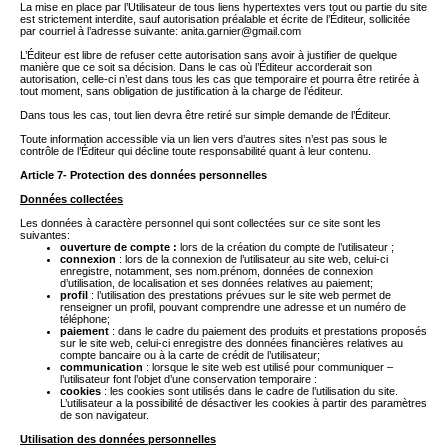
La mise en place par l’Utilisateur de tous liens hypertextes vers tout ou partie du site
est strictement interdite, sauf autorisation préalable et écrite de l’Éditeur, sollicitée
par courriel à l’adresse suivante:
anita.garnier@gmail.com
L’Éditeur est libre de refuser cette autorisation sans avoir à justifier de quelque
manière que ce soit sa décision. Dans le cas où l’Éditeur accorderait son
autorisation, celle-ci n’est dans tous les cas que temporaire et pourra être retirée à
tout moment, sans obligation de justification à la charge de l’éditeur.
Dans tous les cas, tout lien devra être retiré sur simple demande de l’Éditeur.
Toute information accessible via un lien vers d’autres sites n’est pas sous le
contrôle de l’Éditeur qui décline toute responsabilité quant à leur contenu.
Article 7- Protection des données personnelles
Données collectées
Les données à caractère personnel qui sont collectées sur ce site sont les
suivantes:
ouverture de compte :
lors de la création du compte de l’utilisateur ;
connexion
: lors de la connexion de l’utilisateur au site web, celui-ci
enregistre, notamment, ses nom.prénom, données de connexion
d’utilisation, de localisation et ses données relatives au paiement;
profil
: l’utilisation des prestations prévues sur le site web permet de
renseigner un profil, pouvant comprendre une adresse et un numéro de
téléphone;
paiement
: dans le cadre du paiement des produits et prestations proposés
sur le site web, celui-ci enregistre des données financières relatives au
compte bancaire ou à la carte de crédit de l’utilisateur;
communication
: lorsque le site web est utilisé pour communiquer –
l’utilisateur font l’objet d’une conservation temporaire :
cookies
: les cookies sont utilisés dans le cadre de l’utilisation du site.
L’utilisateur a la possibilité de désactiver les cookies à partir des paramètres
de son navigateur.
Utilisation des données personnelles