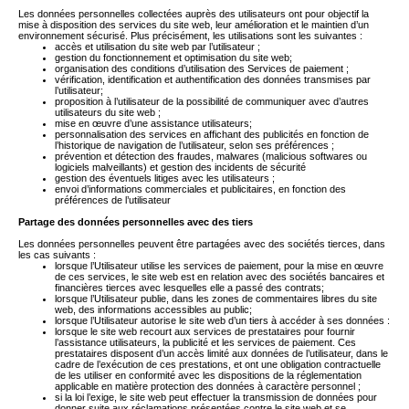
Les données personnelles collectées auprès des utilisateurs ont pour objectif la
mise à disposition des services du site web, leur amélioration et le maintien d’un
environnement sécurisé. Plus précisément, les utilisations sont les suivantes :
accès et utilisation du site web par l’utilisateur ;
gestion du fonctionnement et optimisation du site web;
organisation des conditions d’utilisation des Services de paiement ;
vérification, identification et authentification des données transmises par
l’utilisateur;
proposition à l’utilisateur de la possibilité de communiquer avec d’autres
utilisateurs du site web ;
mise en œuvre d’une assistance utilisateurs;
personnalisation des services en affichant des publicités en fonction de
l’historique de navigation de l’utilisateur, selon ses préférences ;
prévention et détection des fraudes, malwares (malicious softwares ou
logiciels malveillants) et gestion des incidents de sécurité
gestion des éventuels litiges avec les utilisateurs ;
envoi d’informations commerciales et publicitaires, en fonction des
préférences de l’utilisateur
Partage des données personnelles avec des tiers
Les données personnelles peuvent être partagées avec des sociétés tierces, dans
les cas suivants :
lorsque l’Utilisateur utilise les services de paiement, pour la mise en œuvre
de ces services, le site web est en relation avec des sociétés bancaires et
financières tierces avec lesquelles elle a passé des contrats;
lorsque l’Utilisateur publie, dans les zones de commentaires libres du site
web, des informations accessibles au public;
lorsque l’Utilisateur autorise le site web d’un tiers à accéder à ses données :
lorsque le site web recourt aux services de prestataires pour fournir
l’assistance utilisateurs, la publicité et les services de paiement. Ces
prestataires disposent d’un accès limité aux données de l’utilisateur, dans le
cadre de l’exécution de ces prestations, et ont une obligation contractuelle
de les utiliser en conformité avec les dispositions de la réglementation
applicable en matière protection des données à caractère personnel ;
si la loi l’exige, le site web peut effectuer la transmission de données pour
donner suite aux réclamations présentées contre le site web et se