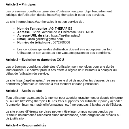
Article 1 – Principes
Les présentes conditions générales d’utilisation ont pour objet l’encadrement
juridique de l’utilisation du site
https://ag-therapies.fr
et de ses services.
Le site Internet
https://ag-therapies.fr
est un service de :
Nom de l’entreprise
:
AG THERAPIES
Adresse
:
12 bis, Avenue de la Libérartion 33380 MIOS
Adresse URL du site
:
https://ag-therapies.fr
Email
:
anita.garnier@gmail.com
Numéro de téléphone
:
0672780866
Les conditions générales d’utilisation doivent être acceptées par tout
Utilisateur, et son accès au site vaut acceptation de ces conditions.
Article 2 – Évolution et durée des CGU
Les présentes conditions générales d’utilisation sont conclues pour une durée
indéterminée. Le contrat produit ses effets à l’égard de l’Utilisateur à compter du
début de l’utilisation du service.
Le site
https://ag-therapies.fr
se réserve le droit de modifier les clauses de ces
conditions générales d’utilisation à tout moment et sans justification.
Article 3 – Accès au site
Tout utilisateur ayant accès à Internet peut accéder gratuitement et depuis n’importe
où au site
https://ag-therapies.fr
Les frais supportés par l’utilisateur pour y accéder
(connexion Internet, matériel informatique, etc.) ne sont pas à la charge de l’Éditeur.
Le site et ses différents services peuvent être interrompus ou suspendus par
l’Éditeur, notamment à l’occasion d’une maintenance, sans obligation de préavis ou
de justification.
Article 4 – Responsabilités