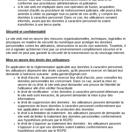
conformer aux procédures administratives et judiciaires
si le site web est impliquée dans une opération de fusion, acquisition,
cession d’actifs ou procédure de redressement judiciaire, elle pourra être
amenée à céder ou partager tout ou partie de ses actifs, y compris les
données à caractère personnel. Dans ce cas, les utilisateurs seraient
informés, avant que les données à caractère personnel ne soient
transférées à une tierce partie.
Sécurité et confidentialité
Le site web met en œuvre des mesures organisationnelles, techniques, logicielles et
physiques en matière de sécurité du numérique pour protéger les données
personnelles contre les altérations, destructions et accès non autorisés. Toutefois, il
est à signaler qu’internet n’est pas un environnement complètement sécurisé et le
site web ne peut pas garantir la sécurité de la transmission ou du stockage internet.
Mise en œuvre des droits des utilisateurs
En application de la réglementation applicable aux données à caractère personnel,
les utilisateurs disposent des droits suivants, qu’ils peuvent exercer en faisant leur
demande à l’adresse suivante :
anita.garnier@gmail.com
le droit d’accès : ils peuvent exercer leur droit d’accès, pour connaître les
données personnelles les concernant. Dans ce cas, avant la mise en
œuvre de ce droit, le site web peut demander une preuve de l’identité de
l’utilisateur afin d’en vérifier l’exactitude
le droit de rectification : si les données à caractère personnel détenues par
le site web sont inexactes, ils peuvent demander la mise à jour des
informations
le droit de suppression des données : les utilisateurs peuvent demander la
suppression de leurs données à caractère personnel conformément aux
lois applicables en matière de protection des données
le droit à la limitation du traitement : les utilisateurs peuvent de demander au
site web de limiter le traitement des données personnelles conformément
aux hypothèses prévues par le RGPD
le droit de s’opposer au traitement des données : les utilisateurs peuvent
s’opposer à ce que ses données soient traitées conformément aux
hypothèses prévues par le RGPD