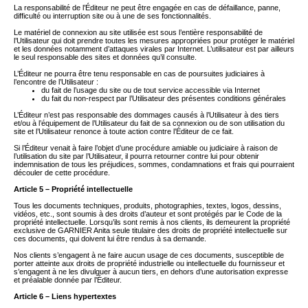
La responsabilité de l’Éditeur ne peut être engagée en cas de défaillance, panne,
difficulté ou interruption site ou à une de ses fonctionnalités.
Le matériel de connexion au site utilisée est sous l’entière responsabilité de
l’Utilisateur qui doit prendre toutes les mesures appropriées pour protéger le matériel
et les données notamment d’attaques virales par Internet. L’utilisateur est par ailleurs
le seul responsable des sites et données qu’il consulte.
L’Éditeur ne pourra être tenu responsable en cas de poursuites judiciaires à
l’encontre de l’Utilisateur :
du fait de l’usage du site ou de tout service accessible via Internet
du fait du non-respect par l’Utilisateur des présentes conditions générales
L’Éditeur n’est pas responsable des dommages causés à l’Utilisateur à des tiers
et/ou à l’équipement de l’Utilisateur du fait de sa connexion ou de son utilisation du
site et l’Utilisateur renonce à toute action contre l’Éditeur de ce fait.
Si l’Éditeur venait à faire l’objet d’une procédure amiable ou judiciaire à raison de
l’utilisation du site par l’Utilisateur, il pourra retourner contre lui pour obtenir
indemnisation de tous les préjudices, sommes, condamnations et frais qui pourraient
découler de cette procédure.
Article 5 – Propriété intellectuelle
Tous les documents techniques, produits, photographies, textes, logos, dessins,
vidéos, etc., sont soumis à des droits d’auteur et sont protégés par le Code de la
propriété intellectuelle. Lorsqu’ils sont remis à nos clients, ils demeurent la propriété
exclusive de
GARNIER Anita
seule titulaire des droits de propriété intellectuelle sur
ces documents, qui doivent lui être rendus à sa demande.
Nos clients s’engagent à ne faire aucun usage de ces documents, susceptible de
porter atteinte aux droits de propriété industrielle ou intellectuelle du fournisseur et
s’engagent à ne les divulguer à aucun tiers, en dehors d’une autorisation expresse
et préalable donnée par l’Éditeur.
Article 6 – Liens hypertextes