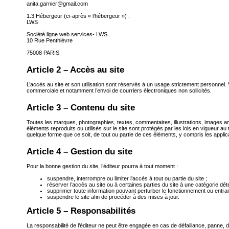
anita.garnier@gmail.com
1.3 Hébergeur (ci-après « l’hébergeur ») :
LWS
Société ligne web services- LWS
10 Rue Penthièvre
75008 PARIS
Article 2 – Accès au site
L’accès au site et son utilisation sont réservés à un usage strictement personnel. V
commerciale et notamment l’envoi de courriers électroniques non sollicités.
Article 3 – Contenu du site
Toutes les marques, photographies, textes, commentaires, illustrations, images ani
éléments reproduits ou utilisés sur le site sont protégés par les lois en vigueur au ti
quelque forme que ce soit, de tout ou partie de ces éléments, y compris les applicati
Article 4 – Gestion du site
Pour la bonne gestion du site, l’éditeur pourra à tout moment :
suspendre, interrompre ou limiter l’accès à tout ou partie du site ;
réserver l’accès au site ou à certaines parties du site à une catégorie dét
supprimer toute information pouvant perturber le fonctionnement ou entrant
suspendre le site afin de procéder à des mises à jour.
Article 5 – Responsabilités
La responsabilité de l’éditeur ne peut être engagée en cas de défaillance, panne, d