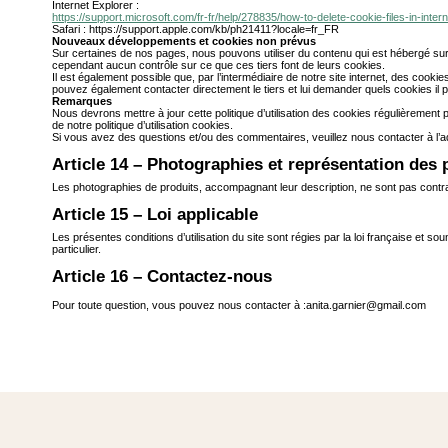
Internet Explorer :
https://support.microsoft.com/fr-fr/help/278835/how-to-delete-cookie-files-in-inter
Safari : https://support.apple.com/kb/ph21411?locale=fr_FR
Nouveaux développements et cookies non prévus
Sur certaines de nos pages, nous pouvons utiliser du contenu qui est hébergé sur 
cependant aucun contrôle sur ce que ces tiers font de leurs cookies.
Il est également possible que, par l’intermédiaire de notre site internet, des cook
pouvez également contacter directement le tiers et lui demander quels cookies il pl
Remarques
Nous devrons mettre à jour cette politique d’utilisation des cookies régulièremen
de notre politique d’utilisation cookies.
Si vous avez des questions et/ou des commentaires, veuillez nous contacter à l’a
Article 14 – Photographies et représentation des 
Les photographies de produits, accompagnant leur description, ne sont pas contrac
Article 15 – Loi applicable
Les présentes conditions d’utilisation du site sont régies par la loi française et 
particulier.
Article 16 – Contactez-nous
Pour toute question, vous pouvez nous contacter à :
anita.garnier@gmail.com