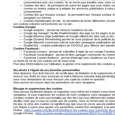
consentement pour ces cookies. Ils ne seront pas installés sans votre c
Cookies des tiers : ils permettent de suivre les pages que vous visitez sur
comme un visiteur unique et à adapter les annonces publicitaires à votre 
consentement.
Cookies liés aux réseaux sociaux : ils permettent aux réseaux sociaux d’e
navigation sur internet.
Cookies d’amélioration du site : ils permettent de tester différentes versio
Les cookies solvants sont présents sur ce site :
Cookies Google:
Google analytics : permet de mesurer l’audience du site :
Google tag manager: facilite l’implémentation des tags sur les pages et p
Google Adsense régie publicitaire de Google utilisant les sites web ou
Google Dynamic Remarketing permet de vous proposer de la publicité d
Google Adwords conversion outil de suivi des campagnes publicitaires a
DoubleClick : cookies publicitaires de GOOGLE pour diffuser des banniè
Cookies Facebook :
Facebook connect : permet de s’identifier à l’aide de son compte Facebo
Facebook social plugins : permet de liker, partager, commenter du cont
Facebook Custom Audience : permet d’interagir avec l’audience sur Fac
La durée de vie de ces cookies est de treize mois.
Pour plus d’informations sur l’utilisation, la gestion et la suppression des cookies p
Vos droits à l’égard de vos données personnelles
Vous disposez d’un droit d’accès, de rectification, de limitation et de suppressio
exercer ces droits en nous envoyant un mail à l’adresse suivante
anita.garnier@g
nous vous demandons de nous envoyer une copie du cookie en question.
Vous pouvez les trouver dans les paramètres de votre navigateur.
Blocage et suppression des cookies
Vous pouvez facilement bloquer et supprimer vous-même les cookies à tout moment 
navigateur. Si vous supprimez les cookies de votre configurer votre navigateur In
Certains cookies de suivi sont installés par des tiers qui vous affichent des pub
Veuillez noter que si vous ne voulez pas de cookies, nous ne serons plus en mesur
De plus, le refus des cookies ne signifient pas que vous ne verrez aucune publici
Les étapes à suivre pour ajuster vos paramètres varient d’un navigateur à un autr
Firefox :
https://support.mozilla.org/fr/kb/effacer-les-cookies-pour-supprimer-les-
Google Chrome :
https://support.google.com/chrome/answer/95647?co=GENIE.P