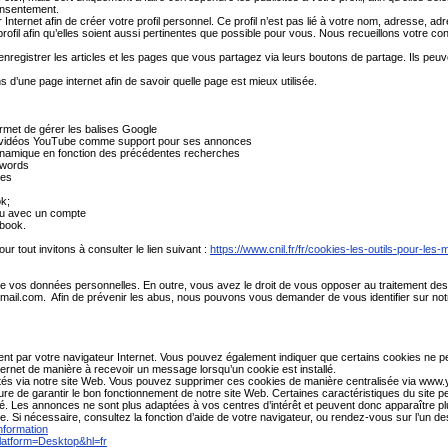
onsentement.
 Internet afin de créer votre profil personnel. Ce profil n’est pas lié à votre nom, adresse, a
profil afin qu’elles soient aussi pertinentes que possible pour vous. Nous recueillons votre
nregistrer les articles et les pages que vous partagez via leurs boutons de partage. Ils pe
ns d’une page internet afin de savoir quelle page est mieux utilisée.
ermet de gérer les balises Google
 les vidéos YouTube comme support pour ses annonces
ynamique en fonction des précédentes recherches
dwords
res
ok;
enu avec un compte
ebook.
our tout invitons à consulter le lien suivant :
https://www.cnil.fr/fr/cookies-les-outils-pour-les-m
n de vos données personnelles. En outre, vous avez le droit de vous opposer au traitement des
mail.com.
Afin de prévenir les abus, nous pouvons vous demander de vous identifier sur notre
par votre navigateur Internet. Vous pouvez également indiquer que certains cookies ne peuven
ternet de manière à recevoir un message lorsqu’un cookie est installé.
licités via notre site Web. Vous pouvez supprimer ces cookies de manière centralisée via www
e de garantir le bon fonctionnement de notre site Web. Certaines caractéristiques du site pe
té. Les annonces ne sont plus adaptées à vos centres d’intérêt et peuvent donc apparaître p
e. Si nécessaire, consultez la fonction d’aide de votre navigateur, ou rendez-vous sur l’un 
information
latform=Desktop&hl=fr