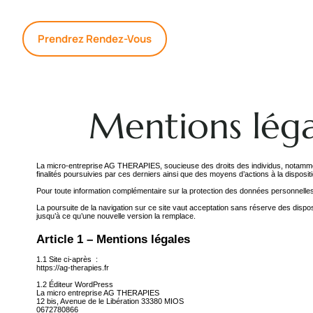
Prendrez Rendez-Vous
Mentions lég
La micro-entreprise AG THERAPIES,
soucieuse des droits des individus, notamme
finalités poursuivies par ces derniers ainsi que des moyens d’actions à la dispositi
Pour toute information complémentaire sur la protection des données personnelles, 
La poursuite de la navigation sur ce site vaut acceptation sans réserve des dispositi
jusqu’à ce qu’une nouvelle version la remplace.
Article 1 – Mentions légales
1.1 Site ci-après
:
https://ag-therapies.fr
1.2 Éditeur
WordPress
La micro entreprise AG THERAPIES
12 bis, Avenue de le Libération 33380 MIOS
0672780866