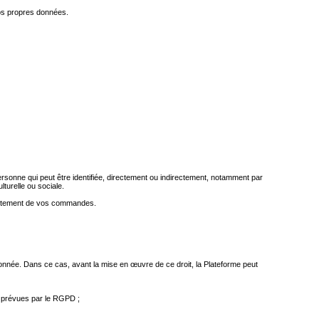
vos propres données.
rsonne qui peut être identifiée, directement ou indirectement, notamment par
turelle ou sociale.
 traitement de vos commandes.
ionnée. Dans ce cas, avant la mise en œuvre de ce droit, la Plateforme peut
es prévues par le RGPD ;