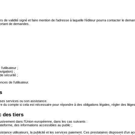
s de validité signé et faire mention de l’adresse à laquelle l’éditeur pourra contacter le de
portant de demandes.
’utilisateur ;
vigation) ;
de sécurité ;
ces de l’utilisateur.
s
ses services ou son assistance.
u compte si cela est nécessaire pour répondre à des obligations légales, régler des litiges
 des tiers
usivement dans l’Union européenne, dans les cas suivants :
lateforme, des informations accessibles au public ;
istance utilisateurs, la publicité et les services paiement. Ces prestataires disposent d’un ac