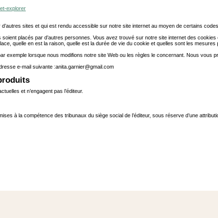
net-explorer
d’autres sites et qui est rendu accessible sur notre site internet au moyen de certains cod
ies soient placés par d’autres personnes. Vous avez trouvé sur notre site internet des cookies 
ace, quelle en est la raison, quelle est la durée de vie du cookie et quelles sont les mesures 
t par exemple lorsque nous modifions notre site Web ou les règles le concernant. Nous vous 
dresse e-mail suivante :
anita.garnier@gmail.com
produits
tuelles et n’engagent pas l’éditeur.
soumises à la compétence des tribunaux du siège social de l’éditeur, sous réserve d’une attrib