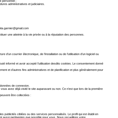
re personnel ;
ures administratives et judiciaires.
ita.garnier@gmail.com
ituer une atteinte à la vie privée ou à la réputation des personnes.
 d’un courrier électronique, de l’installation ou de l’utilisation d’un logiciel ou
réputé informé et avoir accepté l’utilisation desdits cookies. Le consentement donné
cement et d’autres fins administratives et de planification et plus généralement pour
os données de connexion.
vous avez déjà visité le site auparavant ou non. Ce n’est que lors de la première
 peuvent être collectées :
 publicités ciblées ou des services personnalisés. Le profil qui est établi en
ient aussi pertinentes que possible pour vous. Nous recueillons votre