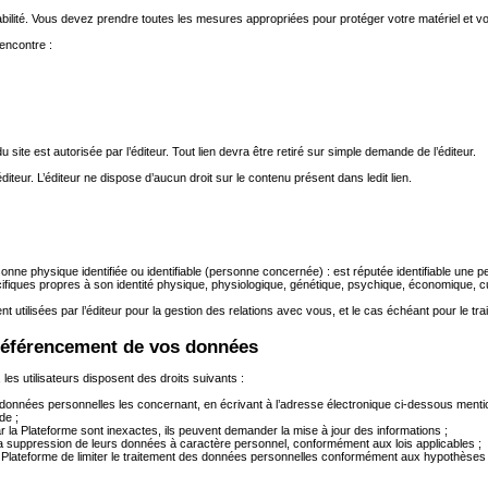
sabilité. Vous devez prendre toutes les mesures appropriées pour protéger votre matériel et 
 encontre :
 site est autorisée par l’éditeur. Tout lien devra être retiré sur simple demande de l’éditeur.
éditeur. L’éditeur ne dispose d’aucun droit sur le contenu présent dans ledit lien.
e physique identifiée ou identifiable (personne concernée) : est réputée identifiable une pe
ifiques propres à son identité physique, physiologique, génétique, psychique, économique, cul
ent utilisées par l’éditeur pour la gestion des relations avec vous, et le cas échéant pour le
déréférencement de vos données
es utilisateurs disposent des droits suivants :
les données personnelles les concernant, en écrivant à l’adresse électronique ci-dessous ment
de ;
ar la Plateforme sont inexactes, ils peuvent demander la mise à jour des informations ;
la suppression de leurs données à caractère personnel, conformément aux lois applicables ;
r à la Plateforme de limiter le traitement des données personnelles conformément aux hypothès