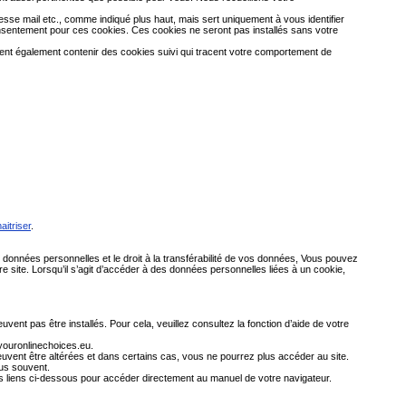
dresse mail etc., comme indiqué plus haut, mais sert uniquement à vous identifier
 consentement pour ces cookies. Ces cookies ne seront pas installés sans votre
uvent également contenir des cookies suivi qui tracent votre comportement de
aitriser
.
 données personnelles et le droit à la transférabilité de vos données, Vous pouvez
 site. Lorsqu’il s’agit d’accéder à des données personnelles liées à un cookie,
t pas être installés. Pour cela, veuillez consultez la fonction d’aide de votre
.youronlinechoices.eu.
uvent être altérées et dans certains cas, vous ne pourrez plus accéder au site.
lus souvent.
des liens ci-dessous pour accéder directement au manuel de votre navigateur.