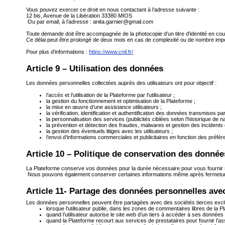
Vous pouvez exercer ce droit en nous contactant à l’adresse suivante :
12 bis, Avenue de la Libération 33380 MIOS
Ou par email, à l’adresse :
anita.garnier@gmail.com
Toute demande doit être accompagnée de la photocopie d’un titre d’identité en cour
Ce délai peut être prolongé de deux mois en cas de complexité ou de nombre im
Pour plus d’informations :
https://www.cnil.fr/
Article 9 – Utilisation des données
Les données personnelles collectées auprès des utilisateurs ont pour objectif :
l’accès et l’utilisation de la Plateforme par l’utilisateur ;
la gestion du fonctionnement et optimisation de la Plateforme ;
la mise en œuvre d’une assistance utilisateurs ;
la vérification, identification et authentification des données transmises par l
la personnalisation des services (publicités ciblées selon l’historique de na
la prévention et détection des fraudes, malwares et gestion des incidents 
la gestion des éventuels litiges avec les utilisateurs ;
l’envoi d’informations commerciales et publicitaires en fonction des préféren
Article 10 – Politique de conservation des donnée
La Plateforme conserve vos données pour la durée nécessaire pour vous fournir 
Nous pouvons également conserver certaines informations même après fermeture d
Article 11- Partage des données personnelles avec
Les données personnelles peuvent être partagées avec des sociétés tierces excl
lorsque l’utilisateur publie, dans les zones de commentaires libres de la P
quand l’utilisateur autorise le site web d’un tiers à accéder à ses données
quand la Plateforme recourt aux services de prestataires pour fournir l’ass