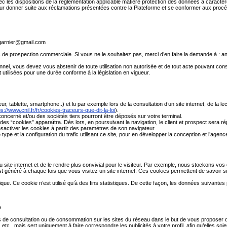
 avec les dispositions de la réglementation applicable matière protection des données à caractè
 pour donner suite aux réclamations présentées contre la Plateforme et se conformer aux procéd
.garnier@gmail.com
ns de prospection commerciale. Si vous ne le souhaitez pas, merci d’en faire la demande à :
an
el, vous devez vous abstenir de toute utilisation non autorisée et de tout acte pouvant const
 utilisées pour une durée conforme à la législation en vigueur.
tablette, smartphone..) et lu par exemple lors de la consultation d’un site internet, de la lecture
ps://www.cnil.fr/fr/cookies-traceurs-que-dit-la-loi
).
oncerné et/ou des sociétés tiers pourront être déposés sur votre terminal.
on des “cookies” apparaîtra. Dès lors, en poursuivant la navigation, le client et prospect sera 
 désactiver les cookies à partir des paramètres de son navigateur
type et la configuration du trafic utilisant ce site, pour en développer la conception et l’agen
u site internet et de le rendre plus convivial pour le visiteur. Par exemple, nous stockons v
généré à chaque fois que vous visitez un site internet. Ces cookies permettent de savoir si 
tique. Ce cookie n’est utilisé qu’à des fins statistiques. De cette façon, les données suivantes
e
s de consultation ou de consommation sur les sites du réseau dans le but de vous proposer des
tc., mais sert uniquement à faire correspondre les publicités à votre profil, afin qu’elles so