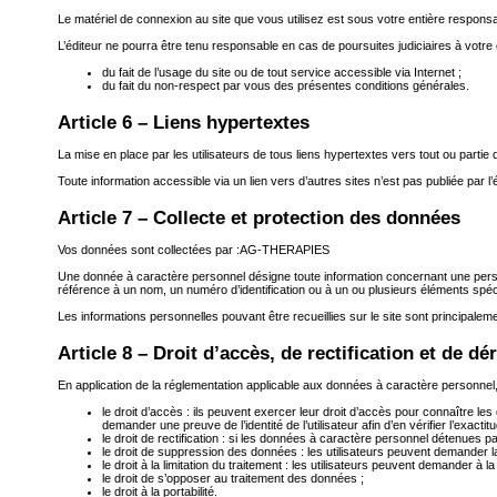
Le matériel de connexion au site que vous utilisez est sous votre entière respon
L’éditeur ne pourra être tenu responsable en cas de poursuites judiciaires à votre
du fait de l’usage du site ou de tout service accessible via Internet ;
du fait du non-respect par vous des présentes conditions générales.
Article 6 – Liens hypertextes
La mise en place par les utilisateurs de tous liens hypertextes vers tout ou partie du
Toute information accessible via un lien vers d’autres sites n’est pas publiée par l’
Article 7 – Collecte et protection des données
Vos données sont collectées par :
AG-THERAPIES
Une donnée à caractère personnel désigne toute information concernant une personn
référence à un nom, un numéro d’identification ou à un ou plusieurs éléments spéc
Les informations personnelles pouvant être recueillies sur le site sont principalem
Article 8 – Droit d’accès, de rectification et de 
En application de la réglementation applicable aux données à caractère personnel, l
le droit d’accès : ils peuvent exercer leur droit d’accès pour connaître 
demander une preuve de l’identité de l’utilisateur afin d’en vérifier l’exactitu
le droit de rectification : si les données à caractère personnel détenues p
le droit de suppression des données : les utilisateurs peuvent demander 
le droit à la limitation du traitement : les utilisateurs peuvent demande
le droit de s’opposer au traitement des données ;
le droit à la portabilité.