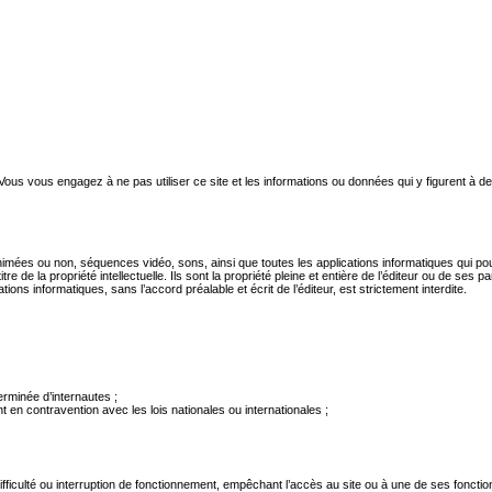
ous vous engagez à ne pas utiliser ce site et les informations ou données qui y figurent à des 
mées ou non, séquences vidéo, sons, ainsi que toutes les applications informatiques qui pourr
tre de la propriété intellectuelle. Ils sont la propriété pleine et entière de l’éditeur ou de ses 
ons informatiques, sans l’accord préalable et écrit de l’éditeur, est strictement interdite.
erminée d’internautes ;
 en contravention avec les lois nationales ou internationales ;
ifficulté ou interruption de fonctionnement, empêchant l’accès au site ou à une de ses fonction