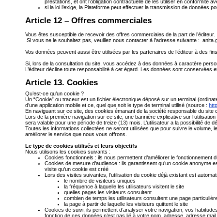
prestations, et ont l’obligation contractuelle de les utiliser en conformité
si la loi l’exige, la Plateforme peut effectuer la transmission de données
Article 12 – Offres commerciales
Vous êtes susceptible de recevoir des offres commerciales de la part de l’éditeur.
Si vous ne le souhaitez pas, veuillez nous contacter à l’adresse suivante :
anita
Vos données peuvent aussi être utilisées par les partenaires de l’éditeur à des fi
Si, lors de la consultation du site, vous accédez à des données à caractère personn
L’éditeur décline toute responsabilité à cet égard. Les données sont conservées et
Article 13. Cookies
Qu’est-ce qu’un cookie ?
Un “Cookie” ou traceur est un fichier électronique déposé sur un terminal (ordinateur, 
d’une application mobile et ce, quel que soit le type de terminal utilisé (source :
htt
En naviguant sur ce site, des cookies émanant de la société responsable du site c
Lors de la première navigation sur ce site, une bannière explicative sur l’utilisati
sera valable pour une période de treize (13) mois. L’utilisateur a la possibilité de
Toutes les informations collectées ne seront utilisées que pour suivre le volume, le 
améliorer le service que nous vous offrons.
Le type de cookies utilisés et leurs objectifs
Nous utilisons les cookies suivants :
Cookies fonctionnels : ils nous permettent d’améliorer le fonctionnement d
Cookies de mesure d’audience : ils garantissent qu’un cookie anonyme est 
visite qu’un cookie est créé
Lors des visites suivantes, l’utilisation du cookie déjà existant est automa
le nombre de visiteurs uniques
la fréquence à laquelle les utilisateurs visitent le site
quelles pages les visiteurs consultent
combien de temps les utilisateurs consultent une page particulièr
la page à partir de laquelle les visiteurs quittent le site
Cookies de suivi, ils permettent d’analyser votre navigation, vos habitude
fonction de ces données n’est pas lié à votre nom, adresse, adresse mail, e