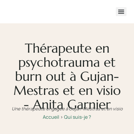
Thérapeute en
psychotrauma et
burn out à Gujan-
Mestras et en visio
- Anita Garnier
Une thérapeute engagée à Gujan-Mestras et en visio
Accueil
>
Qui suis-je ?