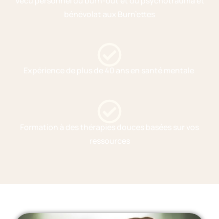
Vécu personnel du burn-out et du psychotrauma et
bénévolat aux Burn’ettes
Expérience de plus de 40 ans en santé mentale
Formation à des thérapies douces basées sur vos
ressources